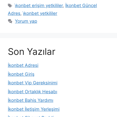
Etiketler
i̇konbet erişim yetkililer
,
İkonbet Güncel
Adres
,
i̇konbet yetkililer
Yorum yap
Son Yazılar
İkonbet Adresi
İkonbet Giriş
İkonbet Vip Gereksinimi
İkonbet Ortaklık Hesabı
İkonbet Bahis Yardımı
İkonbet İletişim Yerleşimi