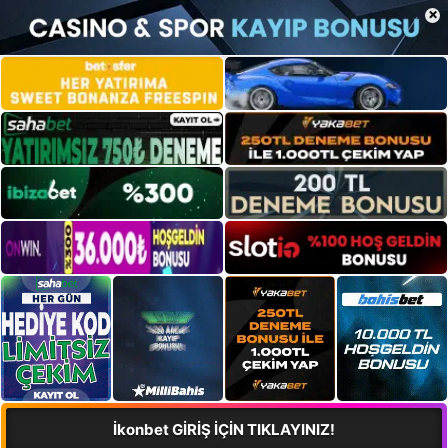
×
İkonbet GİRİŞ İÇİN TIKLAYINIZ!