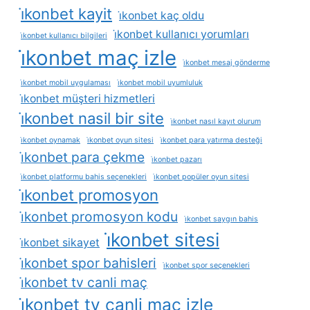
i̇konbet kayit
i̇konbet kaç oldu
i̇konbet kullanıcı yorumları
i̇konbet kullanıcı bilgileri
i̇konbet maç izle
i̇konbet mesaj gönderme
i̇konbet mobil uygulaması
i̇konbet mobil uyumluluk
i̇konbet müşteri hizmetleri
i̇konbet nasil bir site
i̇konbet nasıl kayıt olurum
i̇konbet oynamak
i̇konbet oyun sitesi
i̇konbet para yatırma desteği
i̇konbet para çekme
i̇konbet pazarı
i̇konbet platformu bahis seçenekleri
i̇konbet popüler oyun sitesi
i̇konbet promosyon
i̇konbet promosyon kodu
i̇konbet saygın bahis
i̇konbet sitesi
i̇konbet sikayet
i̇konbet spor bahisleri
i̇konbet spor seçenekleri
i̇konbet tv canli maç
i̇konbet tv canli maç izle