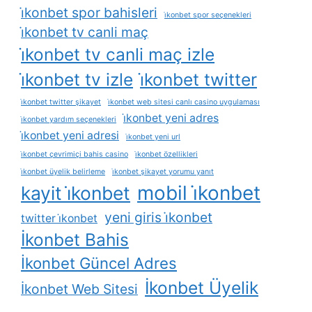
i̇konbet spor bahisleri
i̇konbet spor seçenekleri
i̇konbet tv canli maç
i̇konbet tv canli maç izle
i̇konbet tv izle
i̇konbet twitter
i̇konbet twitter şikayet
i̇konbet web sitesi canlı casino uygulaması
i̇konbet yeni adres
i̇konbet yardım seçenekleri
i̇konbet yeni adresi
i̇konbet yeni url
i̇konbet çevrimiçi bahis casino
i̇konbet özellikleri
i̇konbet üyelik belirleme
i̇konbet şikayet yorumu yanıt
mobil i̇konbet
kayit i̇konbet
yeni giris i̇konbet
twitter i̇konbet
İkonbet Bahis
İkonbet Güncel Adres
İkonbet Üyelik
İkonbet Web Sitesi