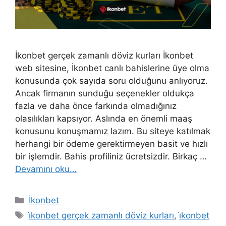
İkonbet gerçek zamanlı döviz kurları İkonbet
web sitesine, İkonbet canlı bahislerine üye olma
konusunda çok sayıda soru olduğunu anlıyoruz.
Ancak firmanın sunduğu seçenekler oldukça
fazla ve daha önce farkında olmadığınız
olasılıkları kapsıyor. Aslında en önemli maaş
konusunu konuşmamız lazım. Bu siteye katılmak
herhangi bir ödeme gerektirmeyen basit ve hızlı
bir işlemdir. Bahis profiliniz ücretsizdir. Birkaç …
Devamını oku…
Kategoriler
İkonbet
Etiketler
i̇konbet gerçek zamanlı döviz kurları
,
i̇konbet