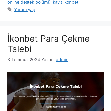
online destek bölümü
,
kayit i̇konbet
Yorum yap
İkonbet Para Çekme
Talebi
3 Temmuz 2024
Yazarı:
admin