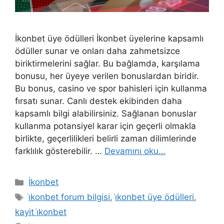
İkonbet üye ödülleri İkonbet üyelerine kapsamlı
ödüller sunar ve onları daha zahmetsizce
biriktirmelerini sağlar. Bu bağlamda, karşılama
bonusu, her üyeye verilen bonuslardan biridir.
Bu bonus, casino ve spor bahisleri için kullanma
fırsatı sunar. Canlı destek ekibinden daha
kapsamlı bilgi alabilirsiniz. Sağlanan bonuslar
kullanma potansiyel karar için geçerli olmakla
birlikte, geçerlilikleri belirli zaman dilimlerinde
farklılık gösterebilir. …
Devamını oku…
Kategoriler
İkonbet
Etiketler
i̇konbet forum bilgisi
,
i̇konbet üye ödülleri
,
kayit i̇konbet