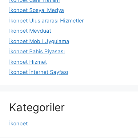
İkonbet Sosyal Medya
İkonbet Uluslararası Hizmetler
İkonbet Mevduat
İkonbet Mobil Uygulama
İkonbet Bahis Piyasası
İkonbet Hizmet
İkonbet İnternet Sayfası
Kategoriler
İkonbet