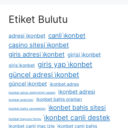
Etiket Bulutu
canli i̇konbet
adresi i̇konbet
casino sitesi i̇konbet
giris adresi i̇konbet
girisi i̇konbet
giris yap i̇konbet
giris i̇konbet
güncel adresi i̇konbet
güncel i̇konbet
i̇konbet adres
i̇konbet adresi
i̇konbet adres değişikliği nedeni
i̇konbet bahis oranları
i̇konbet analizleri
i̇konbet bahis sitesi
i̇konbet bahis seçenekleri
i̇konbet canli destek
i̇konbet başvuru formu
i̇konbet canli maç izle
i̇konbet canlı bahis