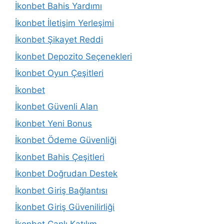
İkonbet Bahis Yardımı
İkonbet İletişim Yerleşimi
İkonbet Şikayet Reddi
İkonbet Depozito Seçenekleri
İkonbet Oyun Çeşitleri
İkonbet
İkonbet Güvenli Alan
İkonbet Yeni Bonus
İkonbet Ödeme Güvenliği
İkonbet Bahis Çeşitleri
İkonbet Doğrudan Destek
İkonbet Giriş Bağlantısı
İkonbet Giriş Güvenilirliği
İkonbet Canlı Katılım