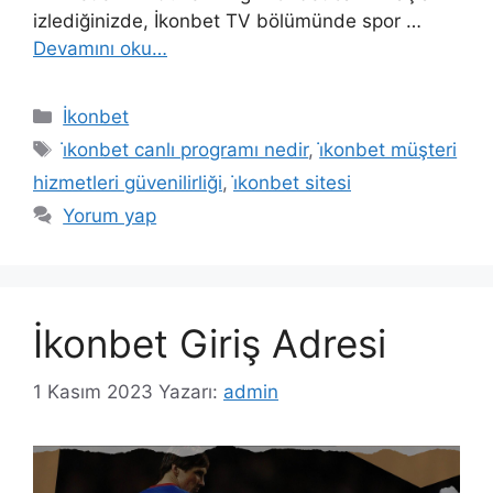
izlediğinizde, İkonbet TV bölümünde spor …
Devamını oku…
Kategoriler
İkonbet
Etiketler
i̇konbet canlı programı nedir
,
i̇konbet müşteri
hizmetleri güvenilirliği
,
i̇konbet sitesi
Yorum yap
İkonbet Giriş Adresi
1 Kasım 2023
Yazarı:
admin