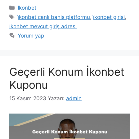
Kategoriler
İkonbet
Etiketler
i̇konbet canlı bahis platformu
,
i̇konbet girisi
,
i̇konbet mevcut giriş adresi
Yorum yap
Geçerli Konum İkonbet
Kuponu
15 Kasım 2023
Yazarı:
admin