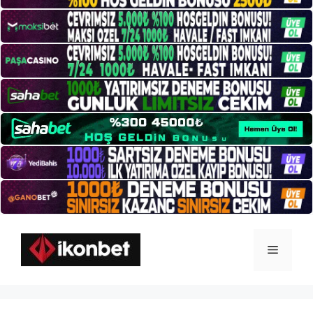
İçeriğe
atla
Menü