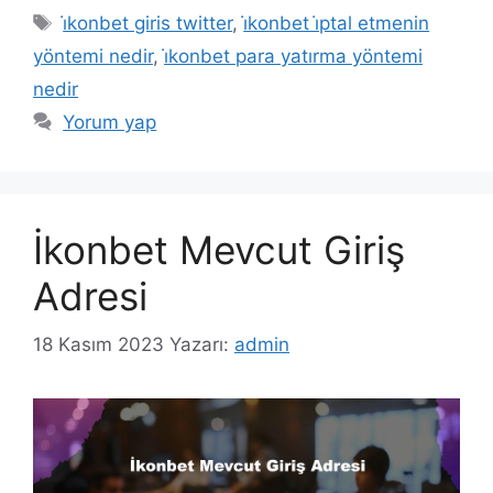
Etiketler
i̇konbet giris twitter
,
i̇konbet i̇ptal etmenin
yöntemi nedir
,
i̇konbet para yatırma yöntemi
nedir
Yorum yap
İkonbet Mevcut Giriş
Adresi
18 Kasım 2023
Yazarı:
admin