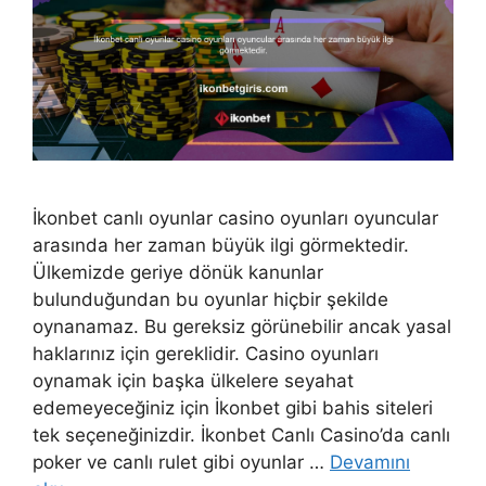
İkonbet canlı oyunlar casino oyunları oyuncular
arasında her zaman büyük ilgi görmektedir.
Ülkemizde geriye dönük kanunlar
bulunduğundan bu oyunlar hiçbir şekilde
oynanamaz. Bu gereksiz görünebilir ancak yasal
haklarınız için gereklidir. Casino oyunları
oynamak için başka ülkelere seyahat
edemeyeceğiniz için İkonbet gibi bahis siteleri
tek seçeneğinizdir. İkonbet Canlı Casino’da canlı
poker ve canlı rulet gibi oyunlar …
Devamını