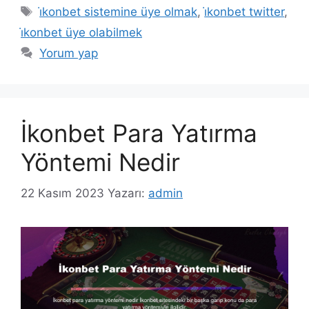
Etiketler
i̇konbet sistemine üye olmak
,
i̇konbet twitter
,
i̇konbet üye olabilmek
Yorum yap
İkonbet Para Yatırma
Yöntemi Nedir
22 Kasım 2023
Yazarı:
admin