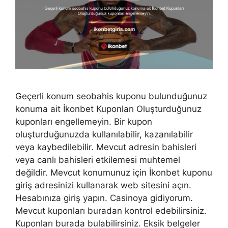
Geçerli konum seobahis kuponu bulunduğunuz
konuma ait İkonbet Kuponları Oluşturduğunuz
kuponları engellemeyin. Bir kupon
oluşturduğunuzda kullanılabilir, kazanılabilir
veya kaybedilebilir. Mevcut adresin bahisleri
veya canlı bahisleri etkilemesi muhtemel
değildir. Mevcut konumunuz için İkonbet kuponu
giriş adresinizi kullanarak web sitesini açın.
Hesabınıza giriş yapın. Casinoya gidiyorum.
Mevcut kuponları buradan kontrol edebilirsiniz.
Kuponları burada bulabilirsiniz. Eksik belgeler