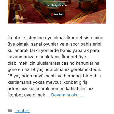
İkonbet sistemine üye olmak İkonbet sistemine
üye olmak, sanal oyunlar ve e-spor bahislerini
kullanarak farklı yönlerde bahis yaparak para
kazanmanıza olanak tanır. İkonbet üye
olabilmek için uluslararası casino kanunlarına
göre en az 18 yaşında olmanız gerekmektedir.
18 yaşından büyükseniz ve herhangi bir bahis
kısıtlamanız yoksa mevcut İkonbet giriş
adresinizi kullanarak hemen katılabilirsiniz.
İkonbet üye olmak …
Devamını oku…
Kategoriler
İkonbet