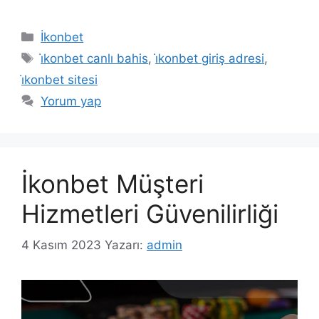
Kategoriler
İkonbet
Etiketler
i̇konbet canlı bahis
,
i̇konbet giriş adresi
,
i̇konbet sitesi
Yorum yap
İkonbet Müşteri
Hizmetleri Güvenilirliği
4 Kasım 2023
Yazarı:
admin