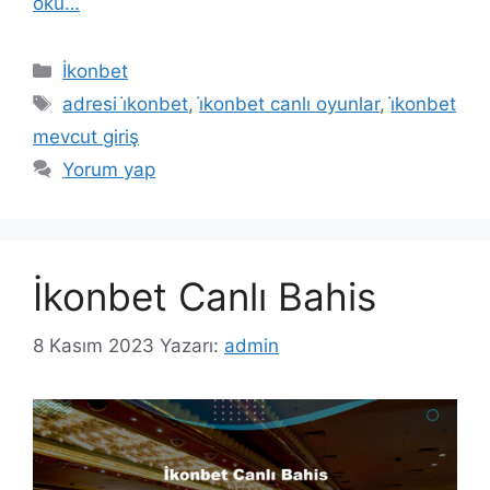
oku…
Kategoriler
İkonbet
Etiketler
adresi i̇konbet
,
i̇konbet canlı oyunlar
,
i̇konbet
mevcut giriş
Yorum yap
İkonbet Canlı Bahis
8 Kasım 2023
Yazarı:
admin