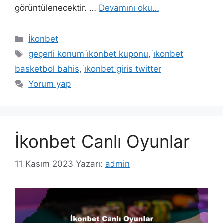
görüntülenecektir. …
Devamını oku…
Kategoriler
İkonbet
Etiketler
geçerli konum i̇konbet kuponu
,
i̇konbet
basketbol bahis
,
i̇konbet giris twitter
Yorum yap
İkonbet Canlı Oyunlar
11 Kasım 2023
Yazarı:
admin