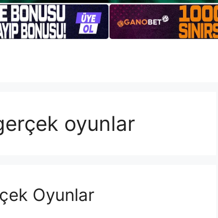
 gerçek oyunlar
rçek Oyunlar