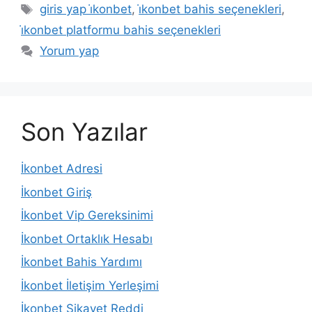
Etiketler
giris yap i̇konbet
,
i̇konbet bahis seçenekleri
,
i̇konbet platformu bahis seçenekleri
Yorum yap
Son Yazılar
İkonbet Adresi
İkonbet Giriş
İkonbet Vip Gereksinimi
İkonbet Ortaklık Hesabı
İkonbet Bahis Yardımı
İkonbet İletişim Yerleşimi
İkonbet Şikayet Reddi