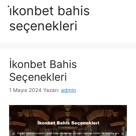
i̇konbet bahis
seçenekleri
İkonbet Bahis
Seçenekleri
1 Mayıs 2024
Yazarı:
admin