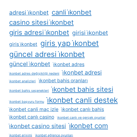
canli i̇konbet
adresi i̇konbet
casino sitesi i̇konbet
giris adresi i̇konbet
girisi i̇konbet
giris yap i̇konbet
giris i̇konbet
güncel adresi i̇konbet
güncel i̇konbet
i̇konbet adres
i̇konbet adresi
i̇konbet adres değişikliği nedeni
i̇konbet bahis oranları
i̇konbet analizleri
i̇konbet bahis sitesi
i̇konbet bahis seçenekleri
i̇konbet canli destek
i̇konbet başvuru formu
i̇konbet canli maç izle
i̇konbet canlı bahis
i̇konbet canlı casino
i̇konbet canlı ve gerçek oyunlar
i̇konbet com
i̇konbet casino sitesi
i̇konbet erişimi
i̇konbet eğlence oyunları