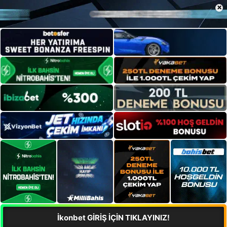
×
İkonbet GİRİŞ İÇİN TIKLAYINIZ!