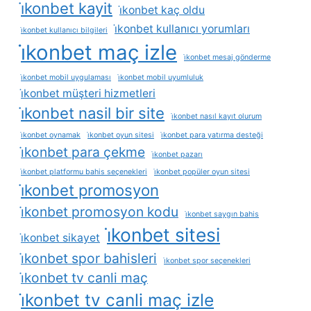
i̇konbet kayit
i̇konbet kaç oldu
i̇konbet kullanıcı yorumları
i̇konbet kullanıcı bilgileri
i̇konbet maç izle
i̇konbet mesaj gönderme
i̇konbet mobil uygulaması
i̇konbet mobil uyumluluk
i̇konbet müşteri hizmetleri
i̇konbet nasil bir site
i̇konbet nasıl kayıt olurum
i̇konbet oynamak
i̇konbet oyun sitesi
i̇konbet para yatırma desteği
i̇konbet para çekme
i̇konbet pazarı
i̇konbet platformu bahis seçenekleri
i̇konbet popüler oyun sitesi
i̇konbet promosyon
i̇konbet promosyon kodu
i̇konbet saygın bahis
i̇konbet sitesi
i̇konbet sikayet
i̇konbet spor bahisleri
i̇konbet spor seçenekleri
i̇konbet tv canli maç
i̇konbet tv canli maç izle