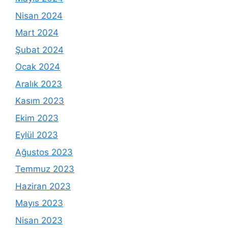
Nisan 2024
Mart 2024
Şubat 2024
Ocak 2024
Aralık 2023
Kasım 2023
Ekim 2023
Eylül 2023
Ağustos 2023
Temmuz 2023
Haziran 2023
Mayıs 2023
Nisan 2023