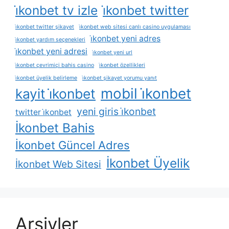
i̇konbet tv izle
i̇konbet twitter
i̇konbet twitter şikayet
i̇konbet web sitesi canlı casino uygulaması
i̇konbet yeni adres
i̇konbet yardım seçenekleri
i̇konbet yeni adresi
i̇konbet yeni url
i̇konbet çevrimiçi bahis casino
i̇konbet özellikleri
i̇konbet üyelik belirleme
i̇konbet şikayet yorumu yanıt
mobil i̇konbet
kayit i̇konbet
yeni giris i̇konbet
twitter i̇konbet
İkonbet Bahis
İkonbet Güncel Adres
İkonbet Üyelik
İkonbet Web Sitesi
Arşivler