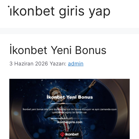
i̇konbet giris yap
İkonbet Yeni Bonus
3 Haziran 2026
Yazarı:
admin