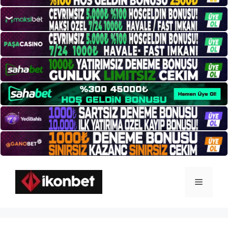
İçeriğe
atla
Menü