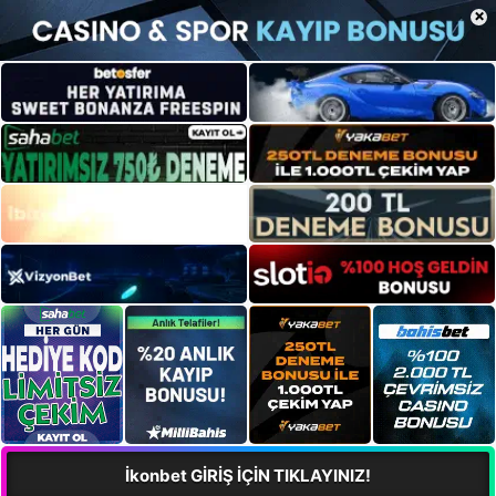
×
İkonbet GİRİŞ İÇİN TIKLAYINIZ!