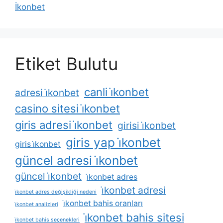
İkonbet
Etiket Bulutu
canli i̇konbet
adresi i̇konbet
casino sitesi i̇konbet
giris adresi i̇konbet
girisi i̇konbet
giris yap i̇konbet
giris i̇konbet
güncel adresi i̇konbet
güncel i̇konbet
i̇konbet adres
i̇konbet adresi
i̇konbet adres değişikliği nedeni
i̇konbet bahis oranları
i̇konbet analizleri
i̇konbet bahis sitesi
i̇konbet bahis seçenekleri