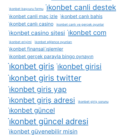
i̇konbet canli destek
i̇konbet başvuru formu
i̇konbet canli maç izle
i̇konbet canlı bahis
i̇konbet canlı casino
i̇konbet canlı ve gerçek oyunlar
i̇konbet com
i̇konbet casino sitesi
i̇konbet erişimi
i̇konbet eğlence oyunları
i̇konbet finansal i̇şlemler
i̇konbet gerçek parayla bingo oynayın
i̇konbet giris
i̇konbet girisi
i̇konbet giris twitter
i̇konbet giris yap
i̇konbet giriş adresi
i̇konbet giriş sorunu
i̇konbet güncel
i̇konbet güncel adresi
i̇konbet güvenebilir misin