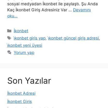
sosyal medyadan İkonbet ile paylaştı. Şu Anda
Kaç İkonbet Giriş Adresiniz Var …
Devamını
oku…
Kategoriler
İkonbet
Etiketler
i̇konbet giris yap
,
i̇konbet güncel giriş adresi
,
i̇konbet yeni üyesi
Yorum yap
Son Yazılar
İkonbet Adresi
İkonbet Giriş