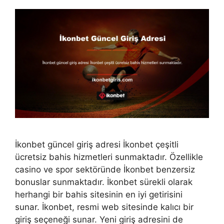
İkonbet güncel giriş adresi İkonbet çeşitli
ücretsiz bahis hizmetleri sunmaktadır. Özellikle
casino ve spor sektöründe İkonbet benzersiz
bonuslar sunmaktadır. İkonbet sürekli olarak
herhangi bir bahis sitesinin en iyi getirisini
sunar. İkonbet, resmi web sitesinde kalıcı bir
giriş seçeneği sunar. Yeni giriş adresini de