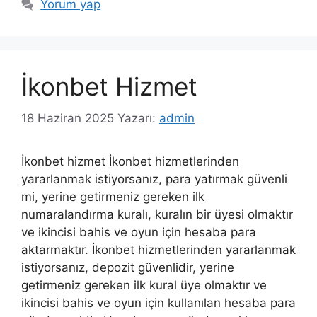
Yorum yap
İkonbet Hizmet
18 Haziran 2025
Yazarı:
admin
İkonbet hizmet İkonbet hizmetlerinden
yararlanmak istiyorsanız, para yatırmak güvenli
mi, yerine getirmeniz gereken ilk
numaralandırma kuralı, kuralın bir üyesi olmaktır
ve ikincisi bahis ve oyun için hesaba para
aktarmaktır. İkonbet hizmetlerinden yararlanmak
istiyorsanız, depozit güvenlidir, yerine
getirmeniz gereken ilk kural üye olmaktır ve
ikincisi bahis ve oyun için kullanılan hesaba para