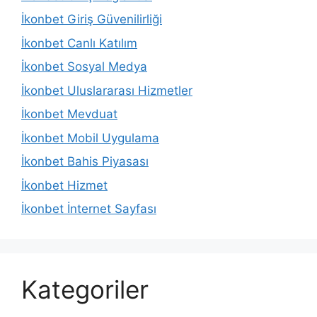
İkonbet Giriş Güvenilirliği
İkonbet Canlı Katılım
İkonbet Sosyal Medya
İkonbet Uluslararası Hizmetler
İkonbet Mevduat
İkonbet Mobil Uygulama
İkonbet Bahis Piyasası
İkonbet Hizmet
İkonbet İnternet Sayfası
Kategoriler