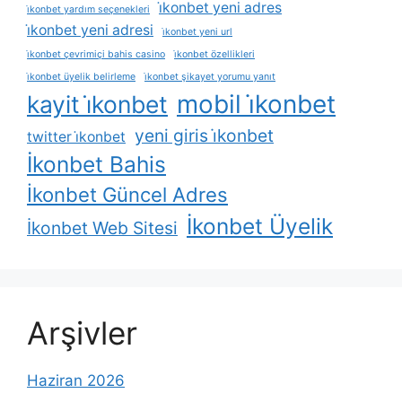
i̇konbet yeni adres
i̇konbet yardım seçenekleri
i̇konbet yeni adresi
i̇konbet yeni url
i̇konbet çevrimiçi bahis casino
i̇konbet özellikleri
i̇konbet üyelik belirleme
i̇konbet şikayet yorumu yanıt
mobil i̇konbet
kayit i̇konbet
yeni giris i̇konbet
twitter i̇konbet
İkonbet Bahis
İkonbet Güncel Adres
İkonbet Üyelik
İkonbet Web Sitesi
Arşivler
Haziran 2026