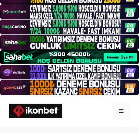
İçeriğe
atla
Menü