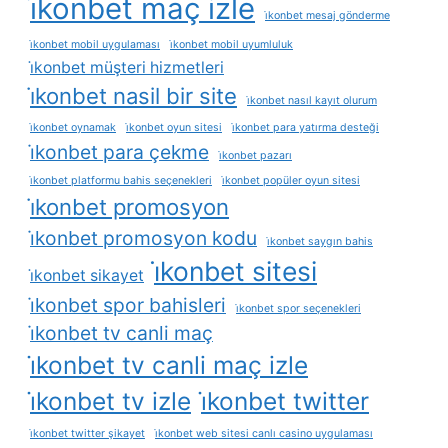
i̇konbet maç izle
i̇konbet mesaj gönderme
i̇konbet mobil uygulaması
i̇konbet mobil uyumluluk
i̇konbet müşteri hizmetleri
i̇konbet nasil bir site
i̇konbet nasıl kayıt olurum
i̇konbet oynamak
i̇konbet oyun sitesi
i̇konbet para yatırma desteği
i̇konbet para çekme
i̇konbet pazarı
i̇konbet platformu bahis seçenekleri
i̇konbet popüler oyun sitesi
i̇konbet promosyon
i̇konbet promosyon kodu
i̇konbet saygın bahis
i̇konbet sitesi
i̇konbet sikayet
i̇konbet spor bahisleri
i̇konbet spor seçenekleri
i̇konbet tv canli maç
i̇konbet tv canli maç izle
i̇konbet tv izle
i̇konbet twitter
i̇konbet twitter şikayet
i̇konbet web sitesi canlı casino uygulaması