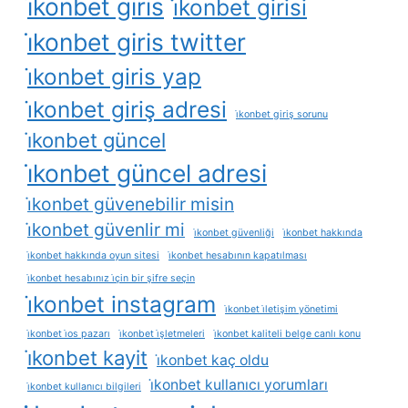
i̇konbet giris
i̇konbet girisi
i̇konbet giris twitter
i̇konbet giris yap
i̇konbet giriş adresi
i̇konbet giriş sorunu
i̇konbet güncel
i̇konbet güncel adresi
i̇konbet güvenebilir misin
i̇konbet güvenlir mi
i̇konbet güvenliği
i̇konbet hakkında
i̇konbet hakkında oyun sitesi
i̇konbet hesabının kapatılması
i̇konbet hesabınız i̇çin bir şifre seçin
i̇konbet instagram
i̇konbet i̇letişim yönetimi
i̇konbet i̇os pazarı
i̇konbet i̇şletmeleri
i̇konbet kaliteli belge canlı konu
i̇konbet kayit
i̇konbet kaç oldu
i̇konbet kullanıcı yorumları
i̇konbet kullanıcı bilgileri