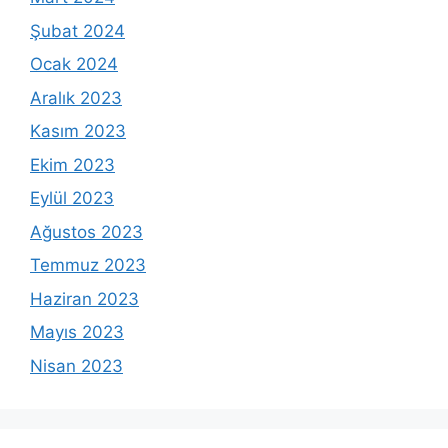
Şubat 2024
Ocak 2024
Aralık 2023
Kasım 2023
Ekim 2023
Eylül 2023
Ağustos 2023
Temmuz 2023
Haziran 2023
Mayıs 2023
Nisan 2023