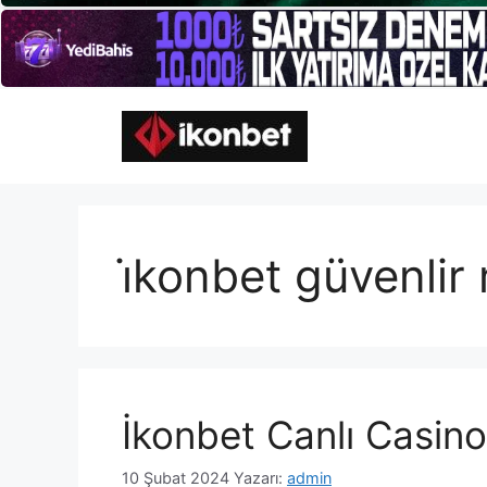
İçeriğe
atla
i̇konbet güvenlir
İkonbet Canlı Casino
10 Şubat 2024
Yazarı:
admin