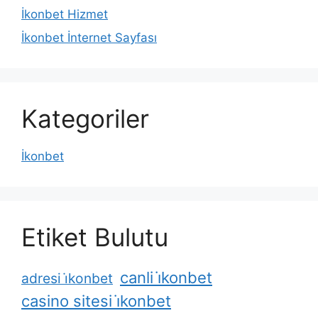
İkonbet Hizmet
İkonbet İnternet Sayfası
Kategoriler
İkonbet
Etiket Bulutu
canli i̇konbet
adresi i̇konbet
casino sitesi i̇konbet