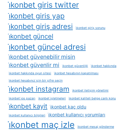
i̇konbet giris twitter
i̇konbet giris yap
i̇konbet giriş adresi
i̇konbet giriş sorunu
i̇konbet güncel
i̇konbet güncel adresi
i̇konbet güvenebilir misin
i̇konbet güvenlir mi
i̇konbet güvenliği
i̇konbet hakkında
i̇konbet hakkında oyun sitesi
i̇konbet hesabının kapatılması
i̇konbet hesabınız i̇çin bir şifre seçin
i̇konbet instagram
i̇konbet i̇letişim yönetimi
i̇konbet i̇os pazarı
i̇konbet i̇şletmeleri
i̇konbet kaliteli belge canlı konu
i̇konbet kayit
i̇konbet kaç oldu
i̇konbet kullanıcı yorumları
i̇konbet kullanıcı bilgileri
i̇konbet maç izle
i̇konbet mesaj gönderme