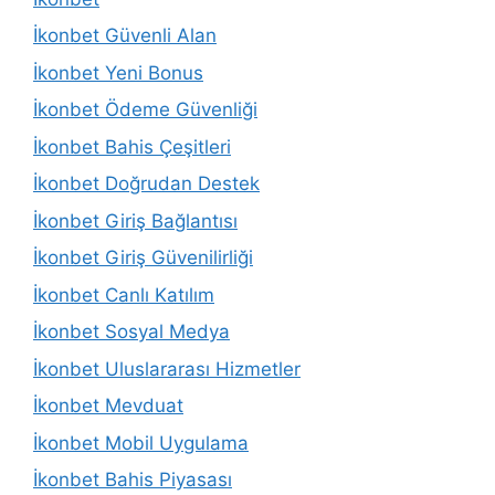
İkonbet Güvenli Alan
İkonbet Yeni Bonus
İkonbet Ödeme Güvenliği
İkonbet Bahis Çeşitleri
İkonbet Doğrudan Destek
İkonbet Giriş Bağlantısı
İkonbet Giriş Güvenilirliği
İkonbet Canlı Katılım
İkonbet Sosyal Medya
İkonbet Uluslararası Hizmetler
İkonbet Mevduat
İkonbet Mobil Uygulama
İkonbet Bahis Piyasası