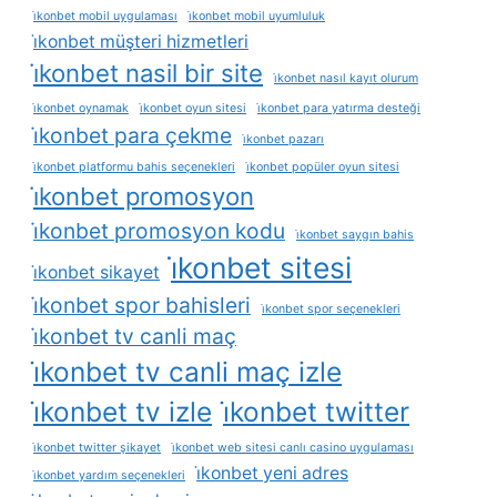
i̇konbet mobil uygulaması
i̇konbet mobil uyumluluk
i̇konbet müşteri hizmetleri
i̇konbet nasil bir site
i̇konbet nasıl kayıt olurum
i̇konbet oynamak
i̇konbet oyun sitesi
i̇konbet para yatırma desteği
i̇konbet para çekme
i̇konbet pazarı
i̇konbet platformu bahis seçenekleri
i̇konbet popüler oyun sitesi
i̇konbet promosyon
i̇konbet promosyon kodu
i̇konbet saygın bahis
i̇konbet sitesi
i̇konbet sikayet
i̇konbet spor bahisleri
i̇konbet spor seçenekleri
i̇konbet tv canli maç
i̇konbet tv canli maç izle
i̇konbet tv izle
i̇konbet twitter
i̇konbet twitter şikayet
i̇konbet web sitesi canlı casino uygulaması
i̇konbet yeni adres
i̇konbet yardım seçenekleri