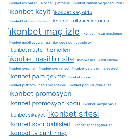
i̇konbet i̇os pazarı
i̇konbet i̇şletmeleri
i̇konbet kaliteli belge canlı konu
i̇konbet kayit
i̇konbet kaç oldu
i̇konbet kullanıcı yorumları
i̇konbet kullanıcı bilgileri
i̇konbet maç izle
i̇konbet mesaj gönderme
i̇konbet mobil uygulaması
i̇konbet mobil uyumluluk
i̇konbet müşteri hizmetleri
i̇konbet nasil bir site
i̇konbet nasıl kayıt olurum
i̇konbet oynamak
i̇konbet oyun sitesi
i̇konbet para yatırma desteği
i̇konbet para çekme
i̇konbet pazarı
i̇konbet platformu bahis seçenekleri
i̇konbet popüler oyun sitesi
i̇konbet promosyon
i̇konbet promosyon kodu
i̇konbet saygın bahis
i̇konbet sitesi
i̇konbet sikayet
i̇konbet spor bahisleri
i̇konbet spor seçenekleri
i̇konbet tv canli maç