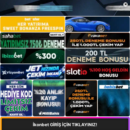
×
İkonbet GİRİŞ İÇİN TIKLAYINIZ!