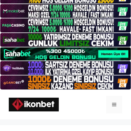
İçeriğe
atla
Menü