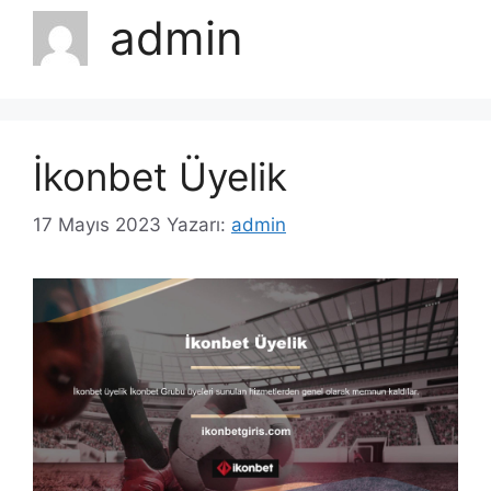
admin
İkonbet Üyelik
17 Mayıs 2023
Yazarı:
admin