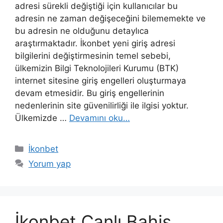
adresi sürekli değiştiği için kullanıcılar bu
adresin ne zaman değişeceğini bilememekte ve
bu adresin ne olduğunu detaylıca
araştırmaktadır. İkonbet yeni giriş adresi
bilgilerini değiştirmesinin temel sebebi,
ülkemizin Bilgi Teknolojileri Kurumu (BTK)
internet sitesine giriş engelleri oluşturmaya
devam etmesidir. Bu giriş engellerinin
nedenlerinin site güvenilirliği ile ilgisi yoktur.
Ülkemizde …
Devamını oku…
Kategoriler
İkonbet
Yorum yap
İkonbet Canlı Bahis