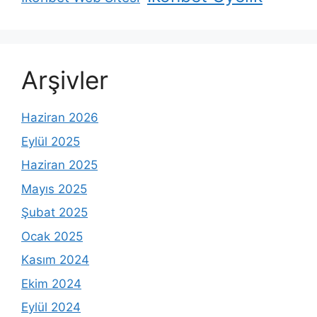
Arşivler
Haziran 2026
Eylül 2025
Haziran 2025
Mayıs 2025
Şubat 2025
Ocak 2025
Kasım 2024
Ekim 2024
Eylül 2024