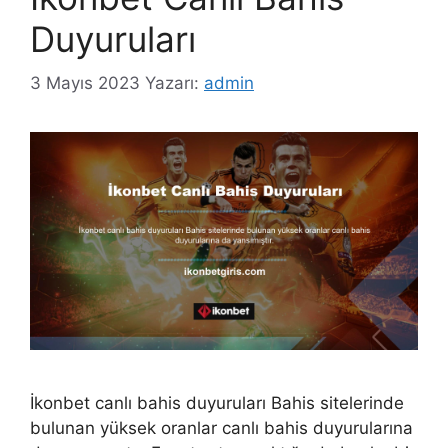
Duyuruları
3 Mayıs 2023
Yazarı:
admin
İkonbet canlı bahis duyuruları Bahis sitelerinde
bulunan yüksek oranlar canlı bahis duyurularına