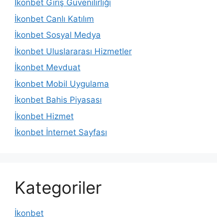
İkonbet Giriş Güvenilirliği
İkonbet Canlı Katılım
İkonbet Sosyal Medya
İkonbet Uluslararası Hizmetler
İkonbet Mevduat
İkonbet Mobil Uygulama
İkonbet Bahis Piyasası
İkonbet Hizmet
İkonbet İnternet Sayfası
Kategoriler
İkonbet