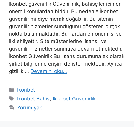
İkonbet güvenirlik Güvenilirlik, bahisçiler için en
önemli konulardan biridir. Bu nedenle İkonbet
güvenilir mi diye merak doğabilir. Bu sitenin
güvenilir hizmetler sunduğunu gösteren birçok
nokta bulunmaktadır. Bunlardan en önemlisi ve
ilki ehliyettir. Site müşterilerine lisanslı ve
güvenilir hizmetler sunmaya devam etmektedir.
İkonbet Güvenirlik Bu lisans durumuna ek olarak
şirket bilgilerine erişim de istenmektedir. Ayrıca
gizlilik …
Devamını oku…
Kategoriler
İkonbet
Etiketler
İkonbet Bahis
,
İkonbet Güvenirlik
Yorum yap