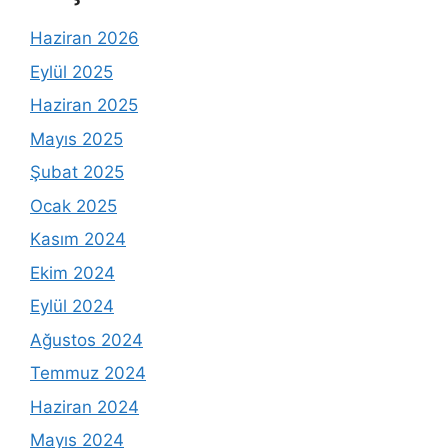
Haziran 2026
Eylül 2025
Haziran 2025
Mayıs 2025
Şubat 2025
Ocak 2025
Kasım 2024
Ekim 2024
Eylül 2024
Ağustos 2024
Temmuz 2024
Haziran 2024
Mayıs 2024