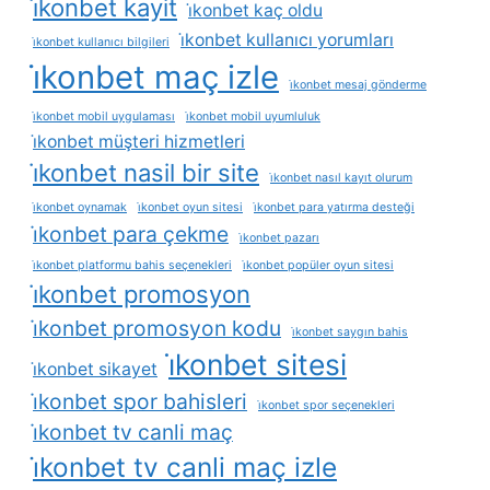
i̇konbet kayit
i̇konbet kaç oldu
i̇konbet kullanıcı yorumları
i̇konbet kullanıcı bilgileri
i̇konbet maç izle
i̇konbet mesaj gönderme
i̇konbet mobil uygulaması
i̇konbet mobil uyumluluk
i̇konbet müşteri hizmetleri
i̇konbet nasil bir site
i̇konbet nasıl kayıt olurum
i̇konbet oynamak
i̇konbet oyun sitesi
i̇konbet para yatırma desteği
i̇konbet para çekme
i̇konbet pazarı
i̇konbet platformu bahis seçenekleri
i̇konbet popüler oyun sitesi
i̇konbet promosyon
i̇konbet promosyon kodu
i̇konbet saygın bahis
i̇konbet sitesi
i̇konbet sikayet
i̇konbet spor bahisleri
i̇konbet spor seçenekleri
i̇konbet tv canli maç
i̇konbet tv canli maç izle