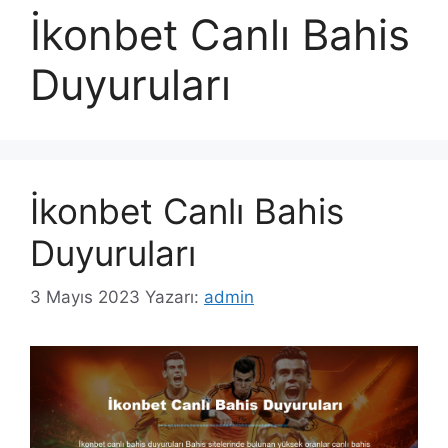
İkonbet Canlı Bahis
Duyuruları
İkonbet Canlı Bahis
Duyuruları
3 Mayıs 2023
Yazarı:
admin