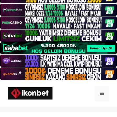
İçeriğe
atla
Menü