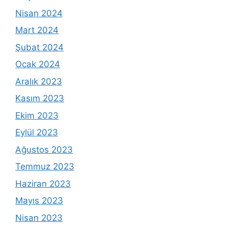
Nisan 2024
Mart 2024
Şubat 2024
Ocak 2024
Aralık 2023
Kasım 2023
Ekim 2023
Eylül 2023
Ağustos 2023
Temmuz 2023
Haziran 2023
Mayıs 2023
Nisan 2023