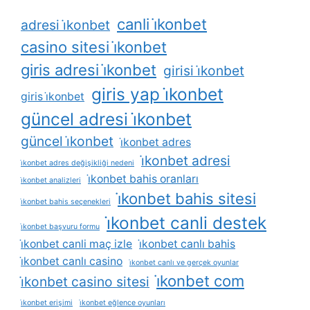
canli i̇konbet
adresi i̇konbet
casino sitesi i̇konbet
giris adresi i̇konbet
girisi i̇konbet
giris yap i̇konbet
giris i̇konbet
güncel adresi i̇konbet
güncel i̇konbet
i̇konbet adres
i̇konbet adresi
i̇konbet adres değişikliği nedeni
i̇konbet bahis oranları
i̇konbet analizleri
i̇konbet bahis sitesi
i̇konbet bahis seçenekleri
i̇konbet canli destek
i̇konbet başvuru formu
i̇konbet canli maç izle
i̇konbet canlı bahis
i̇konbet canlı casino
i̇konbet canlı ve gerçek oyunlar
i̇konbet com
i̇konbet casino sitesi
i̇konbet erişimi
i̇konbet eğlence oyunları