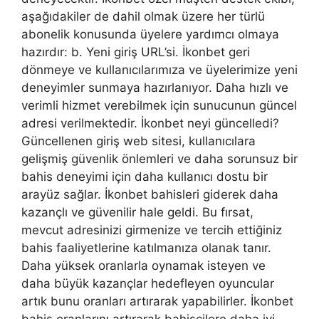
aşağıdakiler de dahil olmak üzere her türlü
abonelik konusunda üyelere yardımcı olmaya
hazırdır: b. Yeni giriş URL’si. İkonbet geri
dönmeye ve kullanıcılarımıza ve üyelerimize yeni
deneyimler sunmaya hazırlanıyor. Daha hızlı ve
verimli hizmet verebilmek için sunucunun güncel
adresi verilmektedir. İkonbet neyi güncelledi?
Güncellenen giriş web sitesi, kullanıcılara
gelişmiş güvenlik önlemleri ve daha sorunsuz bir
bahis deneyimi için daha kullanıcı dostu bir
arayüz sağlar. İkonbet bahisleri giderek daha
kazançlı ve güvenilir hale geldi. Bu fırsat,
mevcut adresinizi girmenize ve tercih ettiğiniz
bahis faaliyetlerine katılmanıza olanak tanır.
Daha yüksek oranlarla oynamak isteyen ve
daha büyük kazançlar hedefleyen oyuncular
artık bunu oranları artırarak yapabilirler. İkonbet