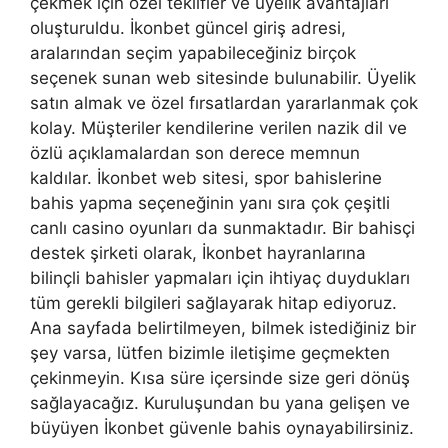
çekmek için özel teklifler ve üyelik avantajları
oluşturuldu. İkonbet güncel giriş adresi,
aralarından seçim yapabileceğiniz birçok
seçenek sunan web sitesinde bulunabilir. Üyelik
satın almak ve özel fırsatlardan yararlanmak çok
kolay. Müşteriler kendilerine verilen nazik dil ve
özlü açıklamalardan son derece memnun
kaldılar. İkonbet web sitesi, spor bahislerine
bahis yapma seçeneğinin yanı sıra çok çeşitli
canlı casino oyunları da sunmaktadır. Bir bahisçi
destek şirketi olarak, İkonbet hayranlarına
bilinçli bahisler yapmaları için ihtiyaç duydukları
tüm gerekli bilgileri sağlayarak hitap ediyoruz.
Ana sayfada belirtilmeyen, bilmek istediğiniz bir
şey varsa, lütfen bizimle iletişime geçmekten
çekinmeyin. Kısa süre içersinde size geri dönüş
sağlayacağız. Kuruluşundan bu yana gelişen ve
büyüyen İkonbet güvenle bahis oynayabilirsiniz.