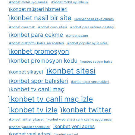
i̇konbet mobil uygulaması
i̇konbet mobil uyumluluk
i̇konbet müşteri hizmetleri
i̇konbet nasil bir site
i̇konbet nasıl kayıt olurum
i̇konbet oynamak
i̇konbet oyun sitesi
i̇konbet para yatırma desteği
i̇konbet para çekme
i̇konbet pazarı
i̇konbet platformu bahis seçenekleri
i̇konbet popüler oyun sitesi
i̇konbet promosyon
i̇konbet promosyon kodu
i̇konbet saygın bahis
i̇konbet sitesi
i̇konbet sikayet
i̇konbet spor bahisleri
i̇konbet spor seçenekleri
i̇konbet tv canli maç
i̇konbet tv canli maç izle
i̇konbet tv izle
i̇konbet twitter
i̇konbet twitter şikayet
i̇konbet web sitesi canlı casino uygulaması
i̇konbet yeni adres
i̇konbet yardım seçenekleri
i̇konbet yeni adresi
i̇konbet yeni url