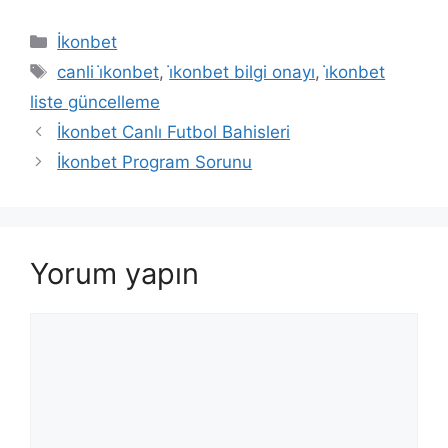
Kategoriler
İkonbet
Etiketler
canli i̇konbet
,
i̇konbet bilgi onayı
,
i̇konbet
liste güncelleme
İkonbet Canlı Futbol Bahisleri
İkonbet Program Sorunu
Yorum yapın
Yorum