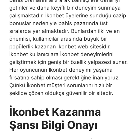
bahis oranlarını artırarak bahisçilere daha iyi
getiriler ve daha keyifli bir deneyim sunmaya
çalışmaktadır. İkonbet üyelerine sunduğu cazip
bonuslar nedeniyle bahis pazarında üst
sıralarda yer almaktadır. Bunlardan ilki ve en
önemlisi, kullanıcılar arasında büyük bir
popülerlik kazanan İkonbet web sitesidir.
İkonbet kullanıcılara İkonbet deneyimlerini
geliştirmek için geniş bir özellik yelpazesi sunar.
Her oyuncunun İkonbet deneyimi yaşama
fırsatına sahip olması gerektiğine inanıyoruz.
Çünkü İkonbet müşteri sorunlarını hızlı bir
şekilde çözen oldukça güvenilir bir sitedir.
İkonbet Kazanma
Şansı Bilgi Onayı