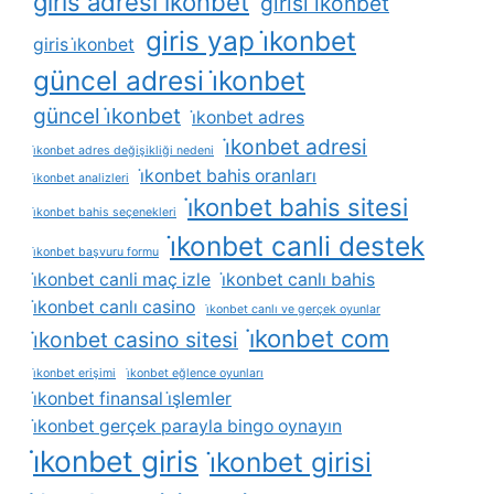
giris adresi i̇konbet
girisi i̇konbet
giris yap i̇konbet
giris i̇konbet
güncel adresi i̇konbet
güncel i̇konbet
i̇konbet adres
i̇konbet adresi
i̇konbet adres değişikliği nedeni
i̇konbet bahis oranları
i̇konbet analizleri
i̇konbet bahis sitesi
i̇konbet bahis seçenekleri
i̇konbet canli destek
i̇konbet başvuru formu
i̇konbet canli maç izle
i̇konbet canlı bahis
i̇konbet canlı casino
i̇konbet canlı ve gerçek oyunlar
i̇konbet com
i̇konbet casino sitesi
i̇konbet erişimi
i̇konbet eğlence oyunları
i̇konbet finansal i̇şlemler
i̇konbet gerçek parayla bingo oynayın
i̇konbet giris
i̇konbet girisi