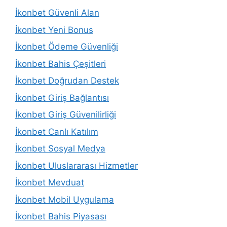
İkonbet Güvenli Alan
İkonbet Yeni Bonus
İkonbet Ödeme Güvenliği
İkonbet Bahis Çeşitleri
İkonbet Doğrudan Destek
İkonbet Giriş Bağlantısı
İkonbet Giriş Güvenilirliği
İkonbet Canlı Katılım
İkonbet Sosyal Medya
İkonbet Uluslararası Hizmetler
İkonbet Mevduat
İkonbet Mobil Uygulama
İkonbet Bahis Piyasası