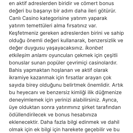
en aktif adreslerden biridir ve cömert bonus
değeri bu başarıyı bir adım daha ileri götürür.
Canlı Casino kategorisine yatırım yaparak
yatırım temettüleri alma fırsatınız var.
Keşfetmeniz gereken adreslerden birini ve sahip
olduğu önemli değeri kullanarak, benzersizlik ve
değer duygusu yaşayacaksınız.
İkonbet
etkileşim anlamı
oyuncuları çekmek için çeşitli
bonuslar sunan popüler çevrimiçi casinolardır.
Bahis yapmaktan hoşlanan ve aktif olarak
ikramiye kazanmak için fırsatlar arayan çok
sayıda birey olduğunu belirtmek önemlidir. Artık
bu heyecanı ve benzersiz kimliği ilik düğmenize
deneyimlemek için yerinizi alabilirsiniz. Ayrıca,
üye olduktan sonra yatırımınız şirket tarafından
ödüllendirilecek ve bonus hesabınıza
eklenecektir. Daha fazla bilgi edinmek ve dahil
olmak için ek bilgi için harekete geçebilir ve bu