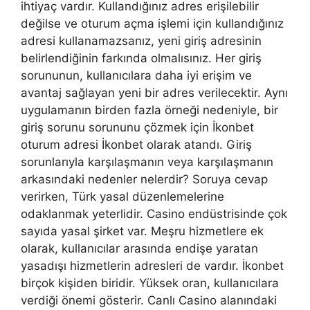
ihtiyaç vardır. Kullandığınız adres erişilebilir
değilse ve oturum açma işlemi için kullandığınız
adresi kullanamazsanız, yeni giriş adresinin
belirlendiğinin farkında olmalısınız. Her giriş
sorununun, kullanıcılara daha iyi erişim ve
avantaj sağlayan yeni bir adres verilecektir. Aynı
uygulamanın birden fazla örneği nedeniyle, bir
giriş sorunu sorununu çözmek için İkonbet
oturum adresi İkonbet olarak atandı. Giriş
sorunlarıyla karşılaşmanın veya karşılaşmanın
arkasındaki nedenler nelerdir? Soruya cevap
verirken, Türk yasal düzenlemelerine
odaklanmak yeterlidir. Casino endüstrisinde çok
sayıda yasal şirket var. Meşru hizmetlere ek
olarak, kullanıcılar arasında endişe yaratan
yasadışı hizmetlerin adresleri de vardır. İkonbet
birçok kişiden biridir. Yüksek oran, kullanıcılara
verdiği önemi gösterir. Canlı Casino alanındaki