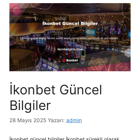
İkonbet Güncel
Bilgiler
28 Mayıs 2025
Yazarı:
admin
İkonbet güncel bilgiler İkonbet sürekli olarak