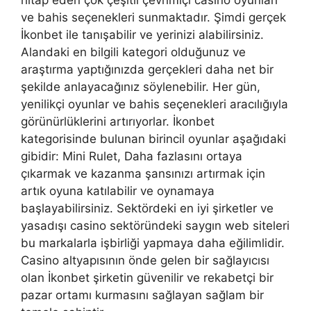
hitap eden çok çeşitli çevrimiçi casino oyunları
ve bahis seçenekleri sunmaktadır. Şimdi gerçek
İkonbet ile tanışabilir ve yerinizi alabilirsiniz.
Alandaki en bilgili kategori olduğunuz ve
araştırma yaptığınızda gerçekleri daha net bir
şekilde anlayacağınız söylenebilir. Her gün,
yenilikçi oyunlar ve bahis seçenekleri aracılığıyla
görünürlüklerini artırıyorlar. İkonbet
kategorisinde bulunan birincil oyunlar aşağıdaki
gibidir: Mini Rulet, Daha fazlasını ortaya
çıkarmak ve kazanma şansınızı artırmak için
artık oyuna katılabilir ve oynamaya
başlayabilirsiniz. Sektördeki en iyi şirketler ve
yasadışı casino sektöründeki saygın web siteleri
bu markalarla işbirliği yapmaya daha eğilimlidir.
Casino altyapısının önde gelen bir sağlayıcısı
olan İkonbet şirketin güvenilir ve rekabetçi bir
pazar ortamı kurmasını sağlayan sağlam bir