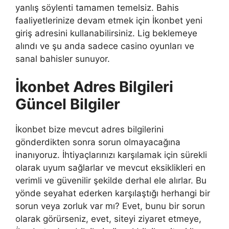
yanlış söylenti tamamen temelsiz. Bahis
faaliyetlerinize devam etmek için İkonbet yeni
giriş adresini kullanabilirsiniz. Lig beklemeye
alındı ​​ve şu anda sadece casino oyunları ve
sanal bahisler sunuyor.
İkonbet Adres Bilgileri
Güncel Bilgiler
İkonbet bize mevcut adres bilgilerini
gönderdikten sonra sorun olmayacağına
inanıyoruz. İhtiyaçlarınızı karşılamak için sürekli
olarak uyum sağlarlar ve mevcut eksiklikleri en
verimli ve güvenilir şekilde derhal ele alırlar. Bu
yönde seyahat ederken karşılaştığı herhangi bir
sorun veya zorluk var mı? Evet, bunu bir sorun
olarak görürseniz, evet, siteyi ziyaret etmeye,