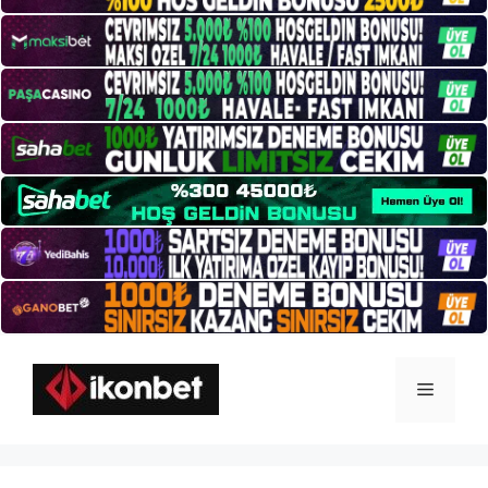
İçeriğe
atla
Menü