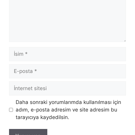
İsim
E-
posta
İnternet
sitesi
Daha sonraki yorumlarımda kullanılması için
adım, e-posta adresim ve site adresim bu
tarayıcıya kaydedilsin.