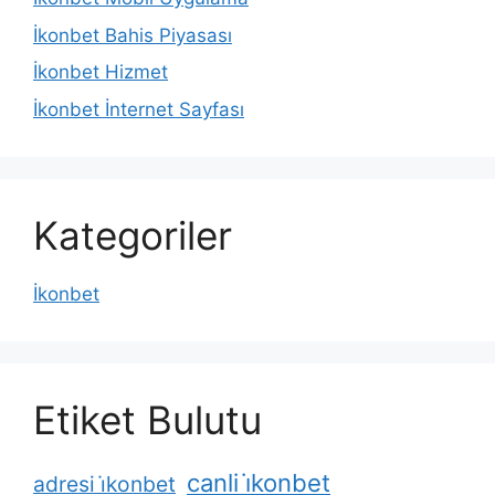
İkonbet Bahis Piyasası
İkonbet Hizmet
İkonbet İnternet Sayfası
Kategoriler
İkonbet
Etiket Bulutu
canli i̇konbet
adresi i̇konbet