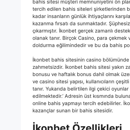
bahis sitesi müşteri memnuniyetini ön plan
tercih edilen bahis siteleri şirketlerinden bi
kadar insanların günlük ihtiyaçlarını karşı
kazanma fırsatı da sunmaktadır. Şüphesiz b
çıkarmıştır. İkonbet gerçek zamanlı destek
olanak tanır. Birçok Casino, para çekmek v
doldurma eğilimindedir ve bu da bahis port
İkonbet bahis sitesinin casino bölümünde 
zahmetsizdir. İkonbet bahis sitesi yakın 
bonusu ve haftalık bonus dahil olmak üzer
ve casino sitesi yapısı, kullanıcıların çeşi
tanır. Yukarıda belirtilen ilgi çekici oyunla
edilmektedir.’ Adresin üst kısmında bulunan
online bahis yapmayı tercih edebilirler. İko
kazançlar sunan bir bahis sitesidir.
İkonbet Özellikleri