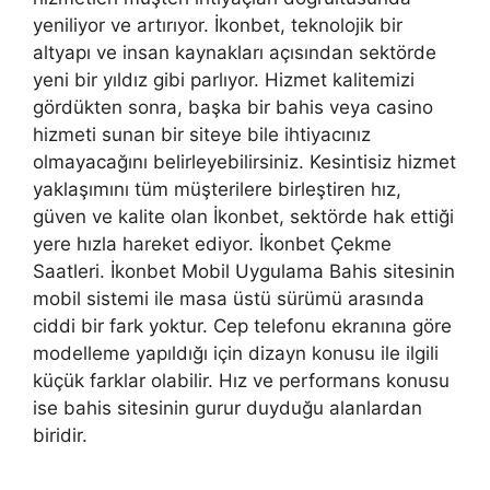
yeniliyor ve artırıyor. İkonbet, teknolojik bir
altyapı ve insan kaynakları açısından sektörde
yeni bir yıldız gibi parlıyor. Hizmet kalitemizi
gördükten sonra, başka bir bahis veya casino
hizmeti sunan bir siteye bile ihtiyacınız
olmayacağını belirleyebilirsiniz. Kesintisiz hizmet
yaklaşımını tüm müşterilere birleştiren hız,
güven ve kalite olan İkonbet, sektörde hak ettiği
yere hızla hareket ediyor. İkonbet Çekme
Saatleri. İkonbet Mobil Uygulama Bahis sitesinin
mobil sistemi ile masa üstü sürümü arasında
ciddi bir fark yoktur. Cep telefonu ekranına göre
modelleme yapıldığı için dizayn konusu ile ilgili
küçük farklar olabilir. Hız ve performans konusu
ise bahis sitesinin gurur duyduğu alanlardan
biridir.