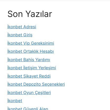
Son Yazılar
İkonbet Adresi
İkonbet Giriş
İkonbet Vip Gereksinimi
İkonbet Ortaklık Hesabı
İkonbet Bahis Yardımı
İkonbet İletişim Yerleşimi
İkonbet Şikayet Reddi
İkonbet Depozito Seçenekleri
İkonbet Oyun Çeşitleri
İkonbet
İkonbet Güvenli Alan