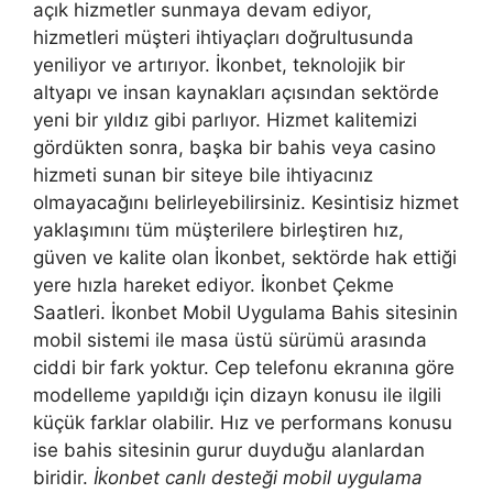
açık hizmetler sunmaya devam ediyor,
hizmetleri müşteri ihtiyaçları doğrultusunda
yeniliyor ve artırıyor. İkonbet, teknolojik bir
altyapı ve insan kaynakları açısından sektörde
yeni bir yıldız gibi parlıyor. Hizmet kalitemizi
gördükten sonra, başka bir bahis veya casino
hizmeti sunan bir siteye bile ihtiyacınız
olmayacağını belirleyebilirsiniz. Kesintisiz hizmet
yaklaşımını tüm müşterilere birleştiren hız,
güven ve kalite olan İkonbet, sektörde hak ettiği
yere hızla hareket ediyor. İkonbet Çekme
Saatleri. İkonbet Mobil Uygulama Bahis sitesinin
mobil sistemi ile masa üstü sürümü arasında
ciddi bir fark yoktur. Cep telefonu ekranına göre
modelleme yapıldığı için dizayn konusu ile ilgili
küçük farklar olabilir. Hız ve performans konusu
ise bahis sitesinin gurur duyduğu alanlardan
biridir.
İkonbet canlı desteği mobil uygulama