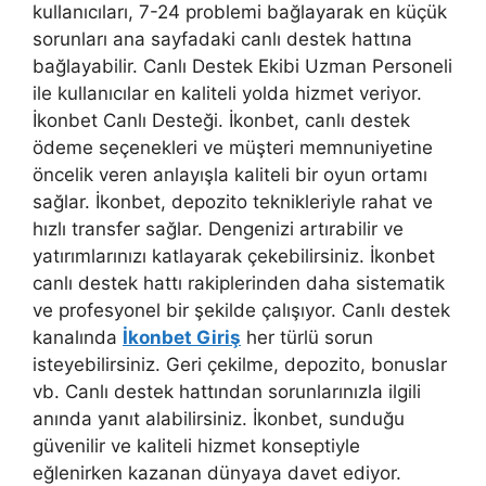
kullanıcıları, 7-24 problemi bağlayarak en küçük
sorunları ana sayfadaki canlı destek hattına
bağlayabilir. Canlı Destek Ekibi Uzman Personeli
ile kullanıcılar en kaliteli yolda hizmet veriyor.
İkonbet Canlı Desteği. İkonbet, canlı destek
ödeme seçenekleri ve müşteri memnuniyetine
öncelik veren anlayışla kaliteli bir oyun ortamı
sağlar. İkonbet, depozito teknikleriyle rahat ve
hızlı transfer sağlar. Dengenizi artırabilir ve
yatırımlarınızı katlayarak çekebilirsiniz. İkonbet
canlı destek hattı rakiplerinden daha sistematik
ve profesyonel bir şekilde çalışıyor. Canlı destek
kanalında
İkonbet Giriş
her türlü sorun
isteyebilirsiniz. Geri çekilme, depozito, bonuslar
vb. Canlı destek hattından sorunlarınızla ilgili
anında yanıt alabilirsiniz. İkonbet, sunduğu
güvenilir ve kaliteli hizmet konseptiyle
eğlenirken kazanan dünyaya davet ediyor.