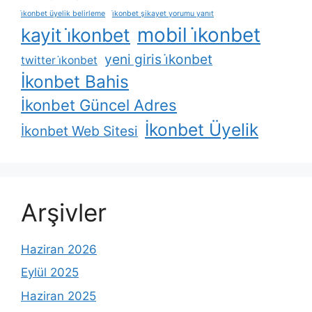
i̇konbet üyelik belirleme
i̇konbet şikayet yorumu yanıt
mobil i̇konbet
kayit i̇konbet
yeni giris i̇konbet
twitter i̇konbet
İkonbet Bahis
İkonbet Güncel Adres
İkonbet Üyelik
İkonbet Web Sitesi
Arşivler
Haziran 2026
Eylül 2025
Haziran 2025