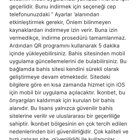
geçerlidir. Bunu indirmek için seçeneği cep
telefonunuzdaki ” Ayarlar ‘alanından
etkinleştirmek gerekir, Önlem bilinmeyen
kaynaklardan indirmeye izin verir. Buna izin
vermedikçe, indirme prosedürü tamamlanmaz.
Ardından QR programını kullanarak 5 dakika
içinde yükleyebilirsiniz. Bahis sitesinden mobil
uygulama güncellemelerini de bulabilirsiniz. Bu
bağlamda bahis sitesi kendini sürekli olarak
geliştirmeye devam etmektedir. Sitedeki
bilgilere göre en kısa zamanda hizmet için iOS
için mobil bir uygulama açılacaktır. İkonbet, bu
önyargıları kaldırmak için kurulan bir bahis
alanıdır. Bu lisans yalnızca güvenilir bahis
sitelerine verilir ve uluslararası bir geçerliliğe
sahiptir. İkonbet bölgesinin en çok tercih edilen
nedenlerinden biri güvenilirliğidir. Çok kaliteli ve
hızlı çalışan site, güvenilirliği ile kullanıcılar