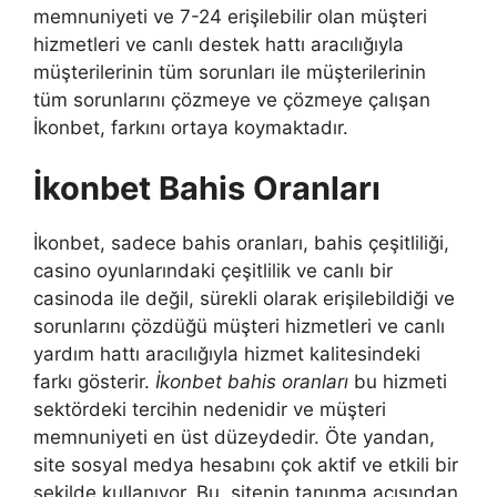
memnuniyeti ve 7-24 erişilebilir olan müşteri
hizmetleri ve canlı destek hattı aracılığıyla
müşterilerinin tüm sorunları ile müşterilerinin
tüm sorunlarını çözmeye ve çözmeye çalışan
İkonbet, farkını ortaya koymaktadır.
İkonbet Bahis Oranları
İkonbet, sadece bahis oranları, bahis çeşitliliği,
casino oyunlarındaki çeşitlilik ve canlı bir
casinoda ile değil, sürekli olarak erişilebildiği ve
sorunlarını çözdüğü müşteri hizmetleri ve canlı
yardım hattı aracılığıyla hizmet kalitesindeki
farkı gösterir.
İkonbet bahis oranları
bu hizmeti
sektördeki tercihin nedenidir ve müşteri
memnuniyeti en üst düzeydedir. Öte yandan,
site sosyal medya hesabını çok aktif ve etkili bir
şekilde kullanıyor. Bu, sitenin tanınma açısından