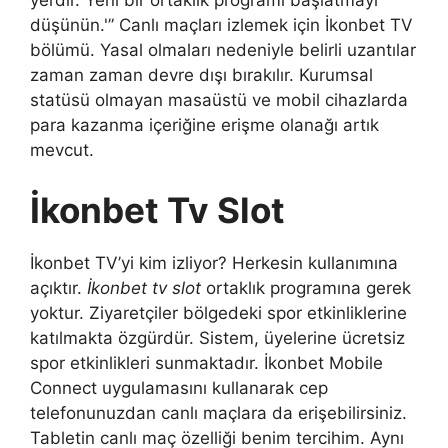
yerdir. Yeni bir ortaklık programı başlatmayı
düşünün.'” Canlı maçları izlemek için İkonbet TV
bölümü. Yasal olmaları nedeniyle belirli uzantılar
zaman zaman devre dışı bırakılır. Kurumsal
statüsü olmayan masaüstü ve mobil cihazlarda
para kazanma içeriğine erişme olanağı artık
mevcut.
İkonbet Tv Slot
İkonbet TV’yi kim izliyor? Herkesin kullanımına
açıktır.
İkonbet tv slot
ortaklık programına gerek
yoktur. Ziyaretçiler bölgedeki spor etkinliklerine
katılmakta özgürdür. Sistem, üyelerine ücretsiz
spor etkinlikleri sunmaktadır. İkonbet Mobile
Connect uygulamasını kullanarak cep
telefonunuzdan canlı maçlara da erişebilirsiniz.
Tabletin canlı maç özelliği benim tercihim. Aynı