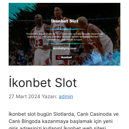
İkonbet Slot
27 Mart 2024
Yazarı:
admin
İkonbet slot bugün Slotlarda, Canlı Casinoda ve
Canlı Bingoda kazanmaya başlamak için yeni
giriş adresinizi kullanın! İkonbet web sitesi