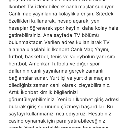
İkonbet TV izlenebilecek canlı maçlar sunuyor.
Canlı maç yayınlarına kolaylıkla erişin. Sitedeki
özellikleri kullanarak, hesap açarak, yeni
hesaplar öğrenerek spor keyfini daha kolay hale
getirebilirsiniz. Ana sayfada TV bölümü
bulunmaktadır. Verilen adres kullanılarak TV
alanına ulaşılabilir. İkonbet Canlı Maç Yayını,
futbol, ​​basketbol, ​​tenis ve voleybolun yanı sıra
hentbol, ​​Amerikan futbolu ve diğer spor
dallarının canlı yayınlarına gerçek zamanlı
bağlantılar sunar. Yurt içi ve yurt dışı maçları
dilediğiniz zaman canlı olarak izleyebilirsiniz.
Artık İkonbet kimlik bilgilerinizi
görüntüleyebilirsiniz. Yeni bir İkonbet giriş adresi
bularak giriş sorununu çözmeyi başardılar. Bu
sayfayı kullanmanızı rica ediyoruz. Hesabınız
casino oynamak için para yatırabileceğiniz