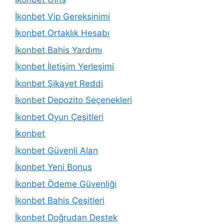
İkonbet Vip Gereksinimi
İkonbet Ortaklık Hesabı
İkonbet Bahis Yardımı
İkonbet İletişim Yerleşimi
İkonbet Şikayet Reddi
İkonbet Depozito Seçenekleri
İkonbet Oyun Çeşitleri
İkonbet
İkonbet Güvenli Alan
İkonbet Yeni Bonus
İkonbet Ödeme Güvenliği
İkonbet Bahis Çeşitleri
İkonbet Doğrudan Destek