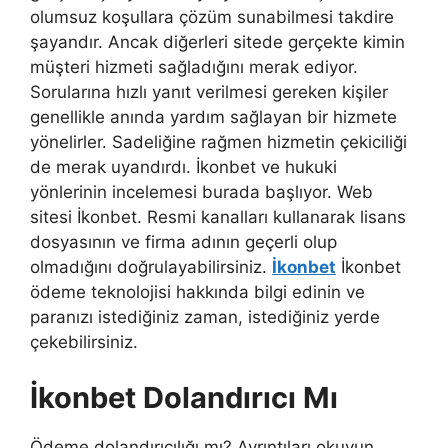
olumsuz koşullara çözüm sunabilmesi takdire
şayandır. Ancak diğerleri sitede gerçekte kimin
müşteri hizmeti sağladığını merak ediyor.
Sorularına hızlı yanıt verilmesi gereken kişiler
genellikle anında yardım sağlayan bir hizmete
yönelirler. Sadeliğine rağmen hizmetin çekiciliği
de merak uyandırdı. İkonbet ve hukuki
yönlerinin incelemesi burada başlıyor. Web
sitesi İkonbet. Resmi kanalları kullanarak lisans
dosyasının ve firma adının geçerli olup
olmadığını doğrulayabilirsiniz.
İkonbet
İkonbet
ödeme teknolojisi hakkında bilgi edinin ve
paranızı istediğiniz zaman, istediğiniz yerde
çekebilirsiniz.
İkonbet Dolandırıcı Mı
Ödeme dolandırıcılığı mı? Ayrıntıları okuyun.