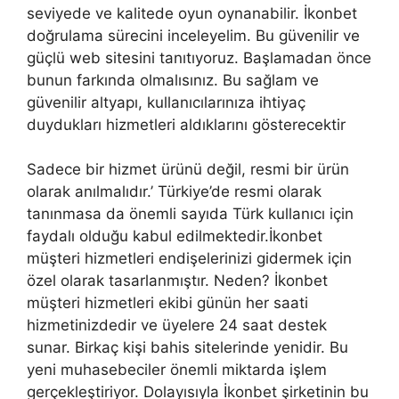
seviyede ve kalitede oyun oynanabilir. İkonbet
doğrulama sürecini inceleyelim. Bu güvenilir ve
güçlü web sitesini tanıtıyoruz. Başlamadan önce
bunun farkında olmalısınız. Bu sağlam ve
güvenilir altyapı, kullanıcılarınıza ihtiyaç
duydukları hizmetleri aldıklarını gösterecektir
Sadece bir hizmet ürünü değil, resmi bir ürün
olarak anılmalıdır.’ Türkiye’de resmi olarak
tanınmasa da önemli sayıda Türk kullanıcı için
faydalı olduğu kabul edilmektedir.İkonbet
müşteri hizmetleri endişelerinizi gidermek için
özel olarak tasarlanmıştır. Neden? İkonbet
müşteri hizmetleri ekibi günün her saati
hizmetinizdedir ve üyelere 24 saat destek
sunar. Birkaç kişi bahis sitelerinde yenidir. Bu
yeni muhasebeciler önemli miktarda işlem
gerçekleştiriyor. Dolayısıyla İkonbet şirketinin bu