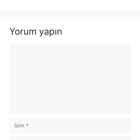
Yorum yapın
Yorum
İsim
E-