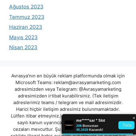
Ağustos 2023
Temmuz 2023
Haziran 2023
Mayıs 2023
Nisan 2023
Avrasya'nın en büyük reklam platformunda olmak için
Microsoft Teams:
reklam@avrasyamarketing.com
adresimizden veya Telegram: @Avrasyamarketing
adresimizden irtibat kurabilirsiniz. (Tek iletişim
adreslerimiz teams / telegram ve mail adresimizdir.
Harici hiçbir iletişim adresimiz bulunmamaktadır.
Lütfen itibar etmeyiniz.) Türkiye yasalarına göre 7258
sayılı kanun uyarınca yasa dışı bahis oynamanın
cezaları mevcuttur. Şu an bulunduğunuz site hiç bir
şekilde illegal bahis oyunları oynatmıyor ve oynamaya