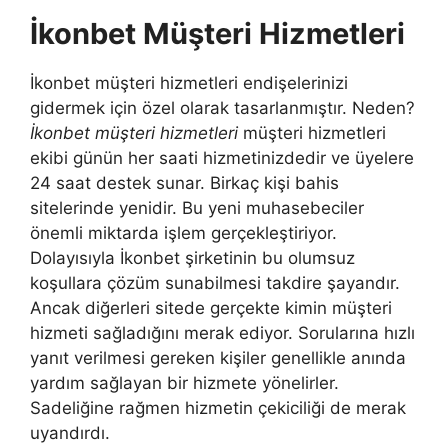
İkonbet Müşteri Hizmetleri
İkonbet müşteri hizmetleri endişelerinizi
gidermek için özel olarak tasarlanmıştır. Neden?
İkonbet müşteri hizmetleri
müşteri hizmetleri
ekibi günün her saati hizmetinizdedir ve üyelere
24 saat destek sunar. Birkaç kişi bahis
sitelerinde yenidir. Bu yeni muhasebeciler
önemli miktarda işlem gerçekleştiriyor.
Dolayısıyla İkonbet şirketinin bu olumsuz
koşullara çözüm sunabilmesi takdire şayandır.
Ancak diğerleri sitede gerçekte kimin müşteri
hizmeti sağladığını merak ediyor. Sorularına hızlı
yanıt verilmesi gereken kişiler genellikle anında
yardım sağlayan bir hizmete yönelirler.
Sadeliğine rağmen hizmetin çekiciliği de merak
uyandırdı.