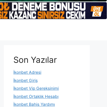
Son Yazılar
İkonbet Adresi
İkonbet Giriş
İkonbet Vip Gereksinimi
İkonbet Ortaklık Hesabı
İkonbet Bahis Yardımı