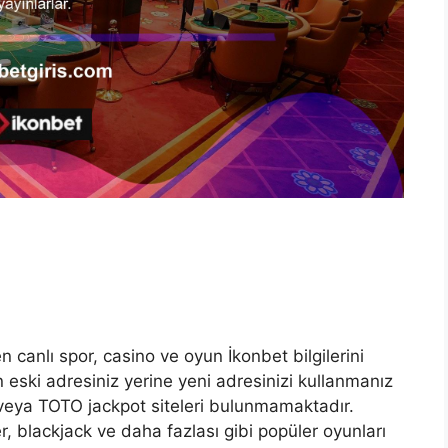
 canlı spor, casino ve oyun İkonbet bilgilerini
in eski adresiniz yerine yeni adresinizi kullanmanız
ri veya TOTO jackpot siteleri bulunmamaktadır.
r, blackjack ve daha fazlası gibi popüler oyunları