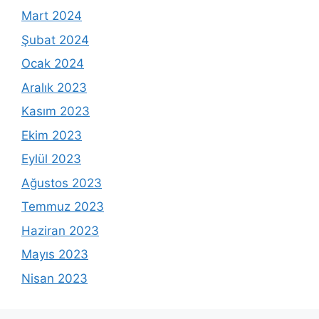
Mart 2024
Şubat 2024
Ocak 2024
Aralık 2023
Kasım 2023
Ekim 2023
Eylül 2023
Ağustos 2023
Temmuz 2023
Haziran 2023
Mayıs 2023
Nisan 2023