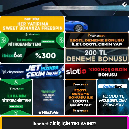
×
İkonbet GİRİŞ İÇİN TIKLAYINIZ!