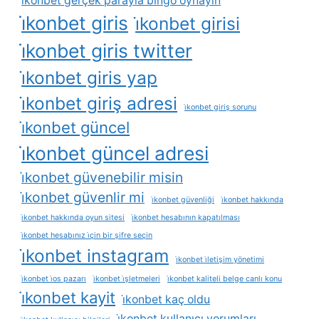
i̇konbet gerçek parayla bingo oynayın
i̇konbet giris
i̇konbet girisi
i̇konbet giris twitter
i̇konbet giris yap
i̇konbet giriş adresi
i̇konbet giriş sorunu
i̇konbet güncel
i̇konbet güncel adresi
i̇konbet güvenebilir misin
i̇konbet güvenlir mi
i̇konbet güvenliği
i̇konbet hakkında
i̇konbet hakkında oyun sitesi
i̇konbet hesabının kapatılması
i̇konbet hesabınız i̇çin bir şifre seçin
i̇konbet instagram
i̇konbet i̇letişim yönetimi
i̇konbet i̇os pazarı
i̇konbet i̇şletmeleri
i̇konbet kaliteli belge canlı konu
i̇konbet kayit
i̇konbet kaç oldu
i̇konbet kullanıcı yorumları