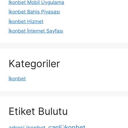
İkonbet Mobil Uygulama
İkonbet Bahis Piyasası
İkonbet Hizmet
İkonbet İnternet Sayfası
Kategoriler
İkonbet
Etiket Bulutu
canli i̇konbet
adresi i̇konbet