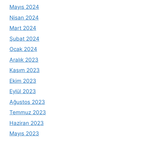
Mayıs 2024
Nisan 2024
Mart 2024
Şubat 2024
Ocak 2024
Aralık 2023
Kasım 2023
Ekim 2023
Eylül 2023
Ağustos 2023
Temmuz 2023
Haziran 2023
Mayıs 2023