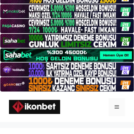
İçeriğe
atla
Menü