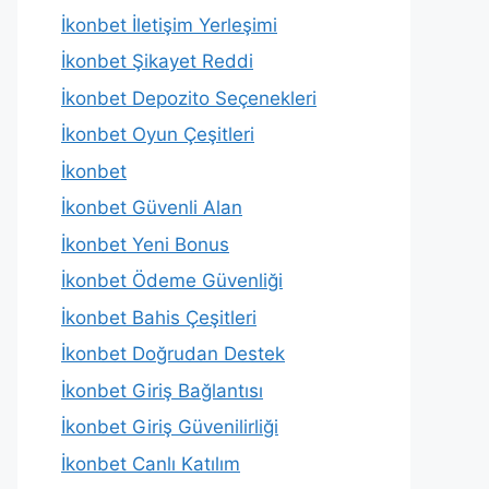
İkonbet İletişim Yerleşimi
İkonbet Şikayet Reddi
İkonbet Depozito Seçenekleri
İkonbet Oyun Çeşitleri
İkonbet
İkonbet Güvenli Alan
İkonbet Yeni Bonus
İkonbet Ödeme Güvenliği
İkonbet Bahis Çeşitleri
İkonbet Doğrudan Destek
İkonbet Giriş Bağlantısı
İkonbet Giriş Güvenilirliği
İkonbet Canlı Katılım