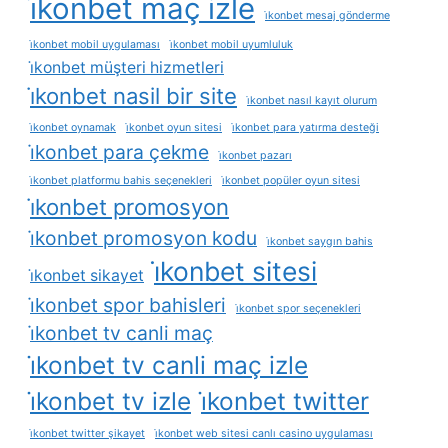
i̇konbet maç izle
i̇konbet mesaj gönderme
i̇konbet mobil uygulaması
i̇konbet mobil uyumluluk
i̇konbet müşteri hizmetleri
i̇konbet nasil bir site
i̇konbet nasıl kayıt olurum
i̇konbet oynamak
i̇konbet oyun sitesi
i̇konbet para yatırma desteği
i̇konbet para çekme
i̇konbet pazarı
i̇konbet platformu bahis seçenekleri
i̇konbet popüler oyun sitesi
i̇konbet promosyon
i̇konbet promosyon kodu
i̇konbet saygın bahis
i̇konbet sitesi
i̇konbet sikayet
i̇konbet spor bahisleri
i̇konbet spor seçenekleri
i̇konbet tv canli maç
i̇konbet tv canli maç izle
i̇konbet tv izle
i̇konbet twitter
i̇konbet twitter şikayet
i̇konbet web sitesi canlı casino uygulaması