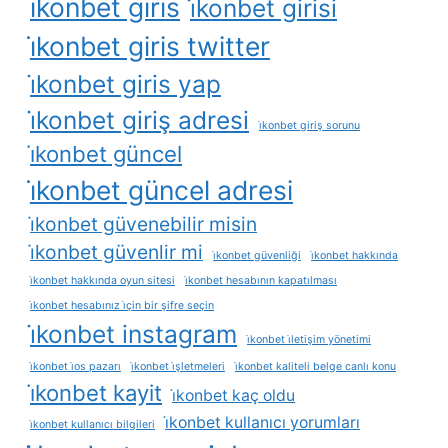
i̇konbet giris
i̇konbet girisi
i̇konbet giris twitter
i̇konbet giris yap
i̇konbet giriş adresi
i̇konbet giriş sorunu
i̇konbet güncel
i̇konbet güncel adresi
i̇konbet güvenebilir misin
i̇konbet güvenlir mi
i̇konbet güvenliği
i̇konbet hakkında
i̇konbet hakkında oyun sitesi
i̇konbet hesabının kapatılması
i̇konbet hesabınız i̇çin bir şifre seçin
i̇konbet instagram
i̇konbet i̇letişim yönetimi
i̇konbet i̇os pazarı
i̇konbet i̇şletmeleri
i̇konbet kaliteli belge canlı konu
i̇konbet kayit
i̇konbet kaç oldu
i̇konbet kullanıcı yorumları
i̇konbet kullanıcı bilgileri