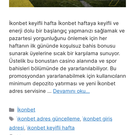
İkonbet keyifli hafta İkonbet haftaya keyifli ve
enerji dolu bir başlangıç ​​yapmanızı sağlamak ve
pazartesi yorgunluğunu önlemek için her
haftanın ilk gününde koşulsuz bahis bonusu
sunarak üyelerine sıcak bir karşılama sunuyor.
Üstelik bu bonustan casino alanında ve spor
bahisleri bölümünde de yararlanılabiliyor. Bu
promosyondan yararlanabilmek için kullanıcıların
minimum depozito yatırması ve yeni İkonbet
adres servisine …
Devamını oku…
Kategoriler
İkonbet
Etiketler
i̇konbet adres güncelleme
,
i̇konbet giriş
adresi
,
i̇konbet keyifli hafta