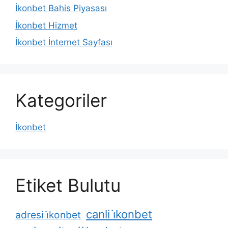
İkonbet Bahis Piyasası
İkonbet Hizmet
İkonbet İnternet Sayfası
Kategoriler
İkonbet
Etiket Bulutu
canli i̇konbet
adresi i̇konbet