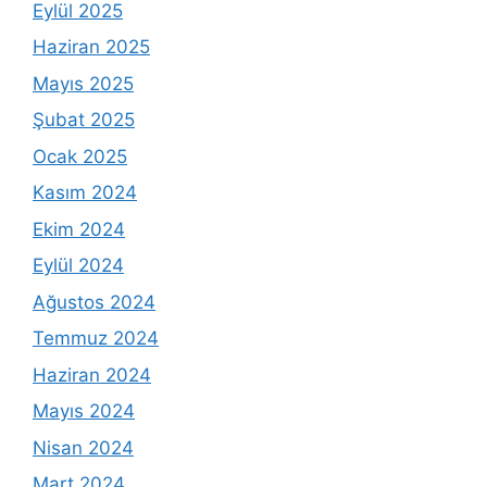
Eylül 2025
Haziran 2025
Mayıs 2025
Şubat 2025
Ocak 2025
Kasım 2024
Ekim 2024
Eylül 2024
Ağustos 2024
Temmuz 2024
Haziran 2024
Mayıs 2024
Nisan 2024
Mart 2024