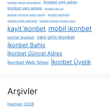
i̇konbet yeni adres
i̇konbet yardım seçenekleri
i̇konbet yeni adresi
i̇konbet yeni url
i̇konbet çevrimiçi bahis casino
i̇konbet özellikleri
i̇konbet üyelik belirleme
i̇konbet şikayet yorumu yanıt
mobil i̇konbet
kayit i̇konbet
yeni giris i̇konbet
twitter i̇konbet
İkonbet Bahis
İkonbet Güncel Adres
İkonbet Üyelik
İkonbet Web Sitesi
Arşivler
Haziran 2026