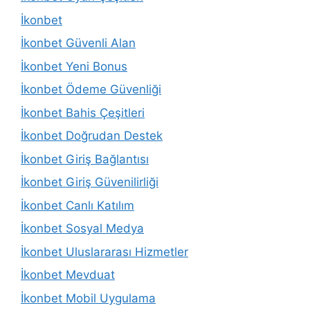
İkonbet
İkonbet Güvenli Alan
İkonbet Yeni Bonus
İkonbet Ödeme Güvenliği
İkonbet Bahis Çeşitleri
İkonbet Doğrudan Destek
İkonbet Giriş Bağlantısı
İkonbet Giriş Güvenilirliği
İkonbet Canlı Katılım
İkonbet Sosyal Medya
İkonbet Uluslararası Hizmetler
İkonbet Mevduat
İkonbet Mobil Uygulama