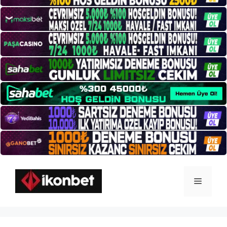
İçeriğe
atla
Menü