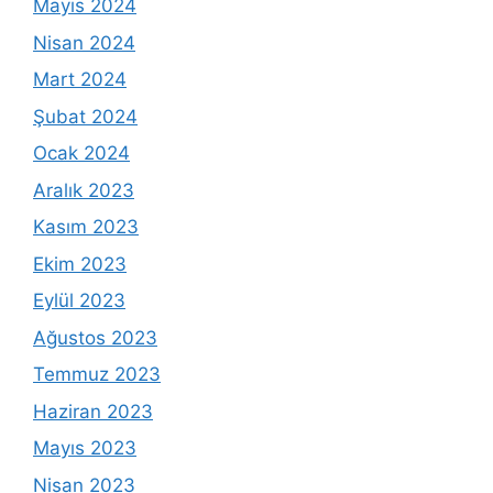
Mayıs 2024
Nisan 2024
Mart 2024
Şubat 2024
Ocak 2024
Aralık 2023
Kasım 2023
Ekim 2023
Eylül 2023
Ağustos 2023
Temmuz 2023
Haziran 2023
Mayıs 2023
Nisan 2023