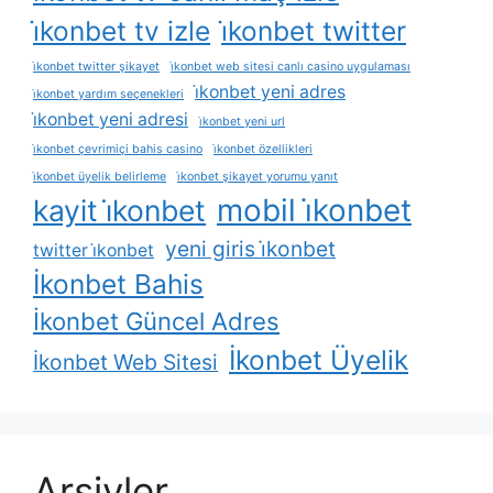
i̇konbet tv izle
i̇konbet twitter
i̇konbet twitter şikayet
i̇konbet web sitesi canlı casino uygulaması
i̇konbet yeni adres
i̇konbet yardım seçenekleri
i̇konbet yeni adresi
i̇konbet yeni url
i̇konbet çevrimiçi bahis casino
i̇konbet özellikleri
i̇konbet üyelik belirleme
i̇konbet şikayet yorumu yanıt
mobil i̇konbet
kayit i̇konbet
yeni giris i̇konbet
twitter i̇konbet
İkonbet Bahis
İkonbet Güncel Adres
İkonbet Üyelik
İkonbet Web Sitesi
Arşivler