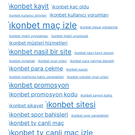
i̇konbet kayit
i̇konbet kaç oldu
i̇konbet kullanıcı yorumları
i̇konbet kullanıcı bilgileri
i̇konbet maç izle
i̇konbet mesaj gönderme
i̇konbet mobil uygulaması
i̇konbet mobil uyumluluk
i̇konbet müşteri hizmetleri
i̇konbet nasil bir site
i̇konbet nasıl kayıt olurum
i̇konbet oynamak
i̇konbet oyun sitesi
i̇konbet para yatırma desteği
i̇konbet para çekme
i̇konbet pazarı
i̇konbet platformu bahis seçenekleri
i̇konbet popüler oyun sitesi
i̇konbet promosyon
i̇konbet promosyon kodu
i̇konbet saygın bahis
i̇konbet sitesi
i̇konbet sikayet
i̇konbet spor bahisleri
i̇konbet spor seçenekleri
i̇konbet tv canli maç
i̇konbet tv canli maç izle