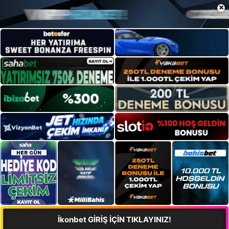
×
İkonbet GİRİŞ İÇİN TIKLAYINIZ!