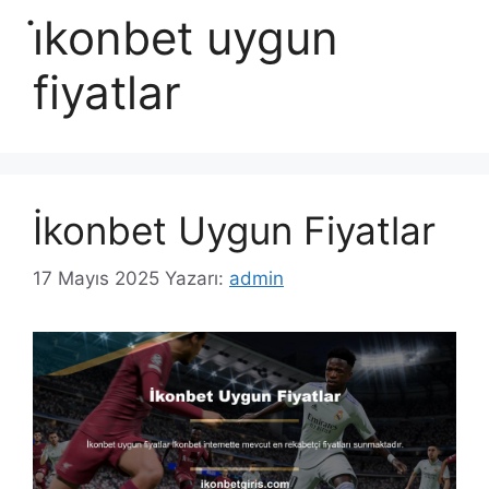
i̇konbet uygun
fiyatlar
İkonbet Uygun Fiyatlar
17 Mayıs 2025
Yazarı:
admin