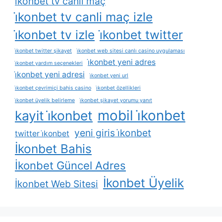
i̇konbet tv canli maç
i̇konbet tv canli maç izle
i̇konbet tv izle
i̇konbet twitter
i̇konbet twitter şikayet
i̇konbet web sitesi canlı casino uygulaması
i̇konbet yeni adres
i̇konbet yardım seçenekleri
i̇konbet yeni adresi
i̇konbet yeni url
i̇konbet çevrimiçi bahis casino
i̇konbet özellikleri
i̇konbet üyelik belirleme
i̇konbet şikayet yorumu yanıt
mobil i̇konbet
kayit i̇konbet
yeni giris i̇konbet
twitter i̇konbet
İkonbet Bahis
İkonbet Güncel Adres
İkonbet Üyelik
İkonbet Web Sitesi