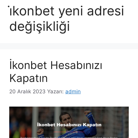
i̇konbet yeni adresi
değişikliği
İkonbet Hesabınızı
Kapatın
20 Aralık 2023
Yazarı:
admin