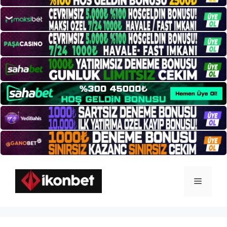
İçeriğe
atla
Menü