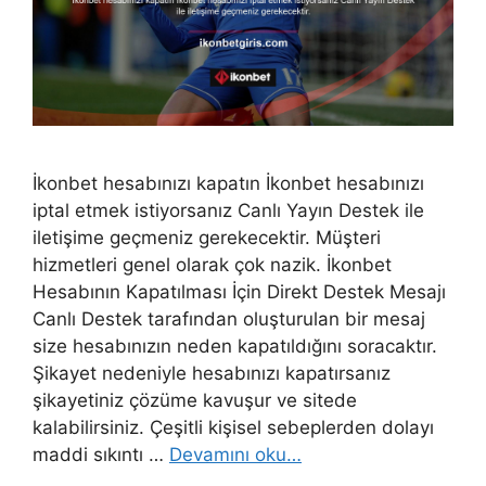
İkonbet hesabınızı kapatın İkonbet hesabınızı
iptal etmek istiyorsanız Canlı Yayın Destek ile
iletişime geçmeniz gerekecektir. Müşteri
hizmetleri genel olarak çok nazik. İkonbet
Hesabının Kapatılması İçin Direkt Destek Mesajı
Canlı Destek tarafından oluşturulan bir mesaj
size hesabınızın neden kapatıldığını soracaktır.
Şikayet nedeniyle hesabınızı kapatırsanız
şikayetiniz çözüme kavuşur ve sitede
kalabilirsiniz. Çeşitli kişisel sebeplerden dolayı
maddi sıkıntı …
Devamını oku…