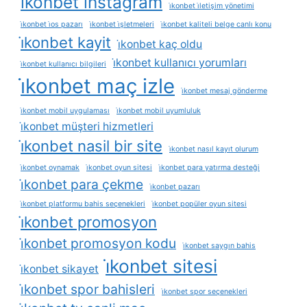
i̇konbet instagram
i̇konbet i̇letişim yönetimi
i̇konbet i̇os pazarı
i̇konbet i̇şletmeleri
i̇konbet kaliteli belge canlı konu
i̇konbet kayit
i̇konbet kaç oldu
i̇konbet kullanıcı yorumları
i̇konbet kullanıcı bilgileri
i̇konbet maç izle
i̇konbet mesaj gönderme
i̇konbet mobil uygulaması
i̇konbet mobil uyumluluk
i̇konbet müşteri hizmetleri
i̇konbet nasil bir site
i̇konbet nasıl kayıt olurum
i̇konbet oynamak
i̇konbet oyun sitesi
i̇konbet para yatırma desteği
i̇konbet para çekme
i̇konbet pazarı
i̇konbet platformu bahis seçenekleri
i̇konbet popüler oyun sitesi
i̇konbet promosyon
i̇konbet promosyon kodu
i̇konbet saygın bahis
i̇konbet sitesi
i̇konbet sikayet
i̇konbet spor bahisleri
i̇konbet spor seçenekleri