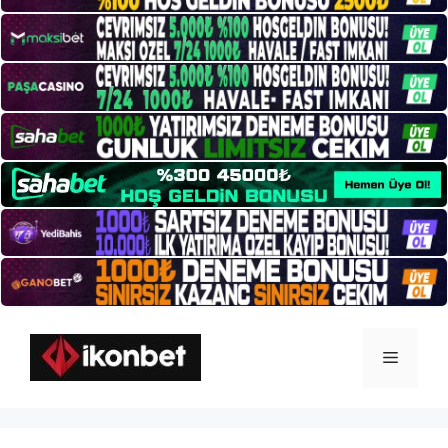
İçeriğe
atla
Menü