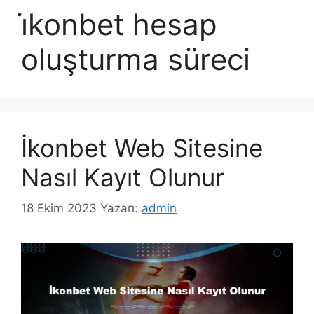
i̇konbet hesap
oluşturma süreci
İkonbet Web Sitesine
Nasıl Kayıt Olunur
18 Ekim 2023
Yazarı:
admin