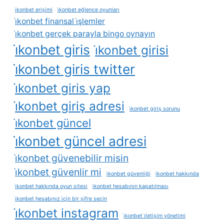
i̇konbet erişimi
i̇konbet eğlence oyunları
i̇konbet finansal i̇şlemler
i̇konbet gerçek parayla bingo oynayın
i̇konbet giris
i̇konbet girisi
i̇konbet giris twitter
i̇konbet giris yap
i̇konbet giriş adresi
i̇konbet giriş sorunu
i̇konbet güncel
i̇konbet güncel adresi
i̇konbet güvenebilir misin
i̇konbet güvenlir mi
i̇konbet güvenliği
i̇konbet hakkında
i̇konbet hakkında oyun sitesi
i̇konbet hesabının kapatılması
i̇konbet hesabınız i̇çin bir şifre seçin
i̇konbet instagram
i̇konbet i̇letişim yönetimi