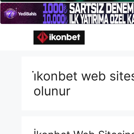
İçeriğe
atla
i̇konbet web sites
olunur