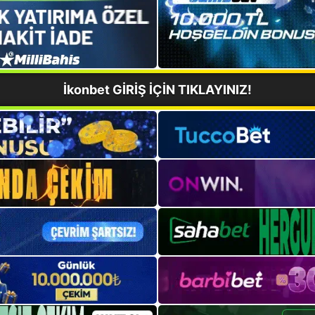
İkonbet GİRİŞ İÇİN TIKLAYINIZ!